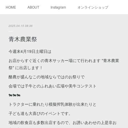
HOME
ABOUT
Instagram
オンラインショップ
2025.04.15 08:36
青木農業祭
今週末4月19日土曜日は
お店からすぐ近くの青木サッカー場にて行われます "青木農業
祭" に出店します！
酪農が盛んなこの地域ならではのお祭りで
会場では子牛とのふれあい広場や美牛コンテスト
🐄🐄🐄
トラクターに乗れたり模擬搾乳体験が出来たりと
子ども達も大喜びのイベントです。
地域の飲食店も多数出店するので、お誘いあわせの上是非お