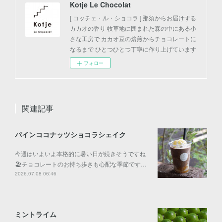
Kotje Le Chocolat
[ コッチェ・ル・ショコラ ] 那須からお届けする
カカオの香り 牧草地に囲まれた森の中にある小
さな工房で カカオ豆の焙煎からチョコレートに
なるまで ひとつひとつ丁寧に作り上げています
フォロー
関連記事
パインココナッツショコラシェイク
今週はいよいよ本格的に暑い日が続きそうですね
🏖️チョコレートのお持ち歩きも心配な季節です…
2026.07.08 06:46
ミントライム