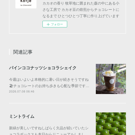
カカオの香り 牧草地に囲まれた森の中にある小
さな工房で カカオ豆の焙煎からチョコレートに
なるまで ひとつひとつ丁寧に作り上げています
フォロー
関連記事
パインココナッツショコラシェイク
今週はいよいよ本格的に暑い日が続きそうですね
🏖️チョコレートのお持ち歩きも心配な季節です…
2026.07.08 06:46
ミントライム
新緑が美しいですねしばらく欠品が続いていたシ
ョコラボックスも本日からリニューアルしまし…