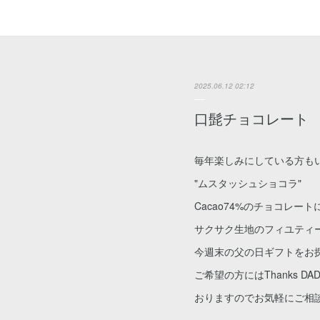
2025.06.12 02:12
口髭チョコレート
毎年楽しみにしている方も
"ムスタッシュショコラ"
Cacao74%のチョコレ
サクサク生地のフィユティー
今週末の父の日ギフトをお
ご希望の方にはThanks D
おりますのでお気軽にご相談