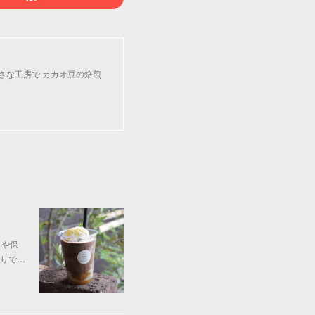
小さな工房で カカオ豆の焙煎
クや保
りで…