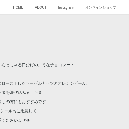
HOME
ABOUT
Instagram
オンラインショップ
いらっしゃる口ひげのようなチョコレート
ートにローストしたヘーゼルナッツとオレンジピール、
ヌを混ぜ込みました🍫
探しの方にもおすすめです！
ADシールもご用意して
くださいませ🎩