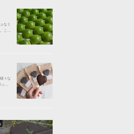
ュなミ
す。こ…
様々な
ボッ…