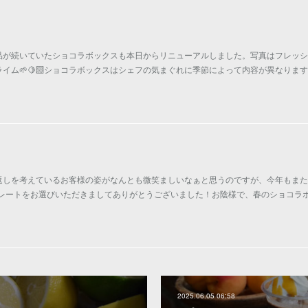
品が続いていたショコラボックスも本日からリニューアルしました。写真はフレッシ
イム🌱🍋‍🟩ショコラボックスはシェフの気まぐれに季節によって内容が異なりま
返しを考えているお客様の姿がなんとも微笑ましいなぁと思うのですが、今年もまた
ョコレートをお選びいただきましてありがとうございました！お陰様で、春のショコラ
2025.06.05 06:58