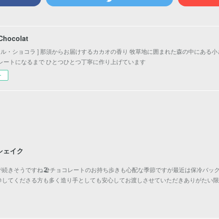
 Chocolat
ェ・ル・ショコラ ] 那須からお届けするカカオの香り 牧草地に囲まれた森の中にある
レートになるまで ひとつひとつ丁寧に作り上げています
ー
シェイク
続きそうですね🏖️チョコレートのお持ち歩きも心配な季節ですが最近は保冷バッ
参してくださる方も多く造り手としても安心してお渡しさせていただきありがたい限