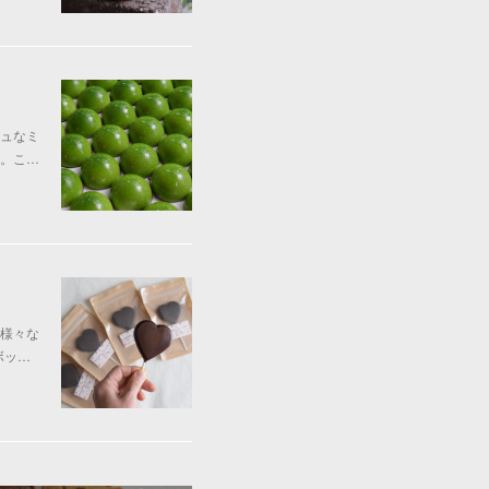
ュなミ
す。こ…
様々な
ボッ…