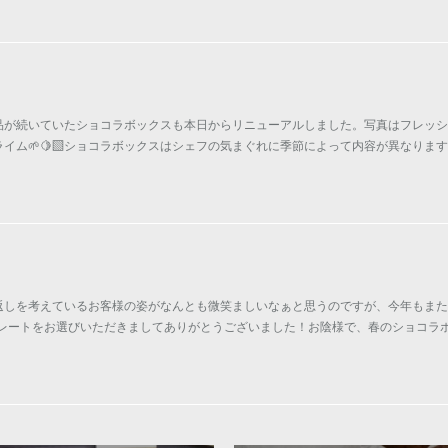
品が続いていたショコラボックスも本日からリニューアルしました。写真はフレッシ
イム🌱🍋‍🟩ショコラボックスはシェフの気まぐれに季節によって内容が異なりま
返しを考えているお客様の姿がなんとも微笑ましいなぁと思うのですが、今年もまた
ョコレートをお選びいただきましてありがとうございました！お陰様で、春のショコラ