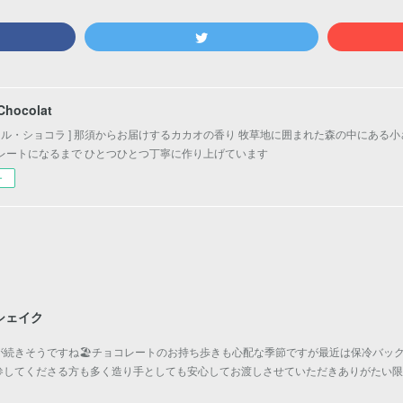
 Chocolat
ェ・ル・ショコラ ] 那須からお届けするカカオの香り 牧草地に囲まれた森の中にある
レートになるまで ひとつひとつ丁寧に作り上げています
ー
シェイク
続きそうですね🏖️チョコレートのお持ち歩きも心配な季節ですが最近は保冷バッ
参してくださる方も多く造り手としても安心してお渡しさせていただきありがたい限