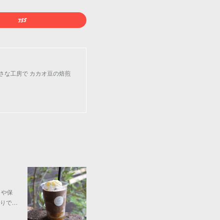
小さな工房で カカオ豆の焙煎
クや保
りで…