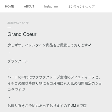
HOME
ABOUT
Instagram
オンラインショップ
2020.01.21 13:19
Grand Coeur
少しずつ、バレンタイン商品もご用意しております💕
・
グランクール
・
ハートの中にはサクサククレープ生地のフィユティーヌと、
イチゴの酸味🍓贈り物にも自分用にも人気の期間限定のショ
コラです♡
・
お取り置きご予約も承っておりますのでDMまで📨