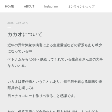
HOME
ABOUT
Instagram
オンラインショップ
2025.10.03 02:17
カカオについて
近年の異常気象や病害による生産量減などの背景もあり希少
になっている中
ベトナムからKotjeへ供給してくれている生産者さん達の大事
なカカオ豆。
カカオは農作物ということもあり、毎年若干異なる風味や発
酵具合を楽しみに
日々チョコレート作り出来ること感謝です。
ただ、価格高騰など自分たちの努力だけでは、もはやどうに