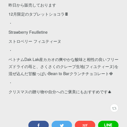
昨日から販売しております
12月限定のタブレットショコラ🍫
・
Strawberry Feuilletine
ストロベリー フィユティーヌ
・
ベトナムDak Lak産カカオの爽やかな酸味と相性の良いフリー
ズドライの苺と、さくさくのクレープ生地(フィユティーヌ)を
混ぜ込んだ甘酸っぱいBean to Barクランチチョコレート🍓
・
クリスマスの贈り物や自分へのご褒美にもおすすめです🎄